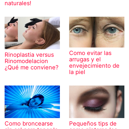
naturales!
Como evitar las
Rinoplastia versus
arrugas y el
Rinomodelacion
envejecimiento de
¿Qué me conviene?
la piel
Pequeños tips de
Como broncearse