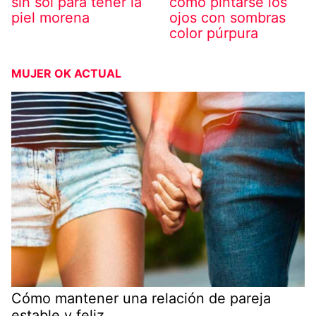
como pintarse los
sin sol para tener la
ojos con sombras
piel morena
color púrpura
MUJER OK ACTUAL
Cómo mantener una relación de pareja
estable y feliz