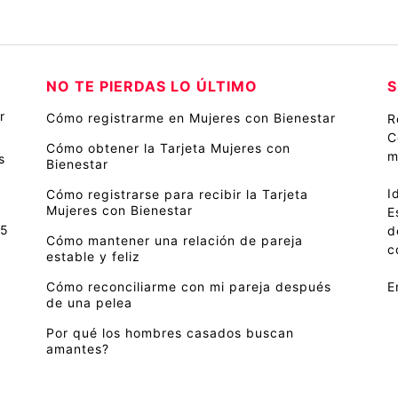
NO TE PIERDAS LO ÚLTIMO
S
r
Cómo registrarme en Mujeres con Bienestar
R
C
Cómo obtener la Tarjeta Mujeres con
m
s
Bienestar
I
Cómo registrarse para recibir la Tarjeta
Mujeres con Bienestar
E
 5
d
Cómo mantener una relación de pareja
c
estable y feliz
Cómo reconciliarme con mi pareja después
E
de una pelea
Por qué los hombres casados buscan
amantes?