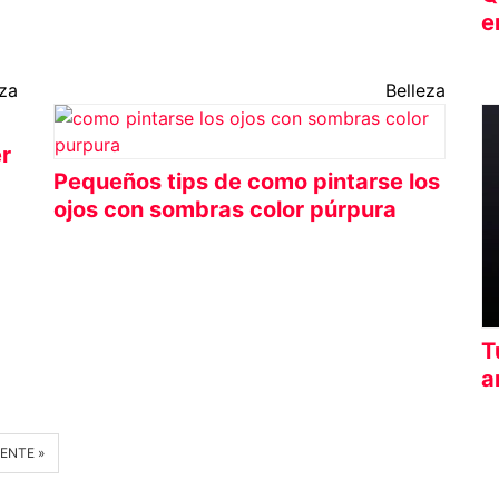
e
eza
Belleza
r
Pequeños tips de como pintarse los
ojos con sombras color púrpura
T
a
IENTE »