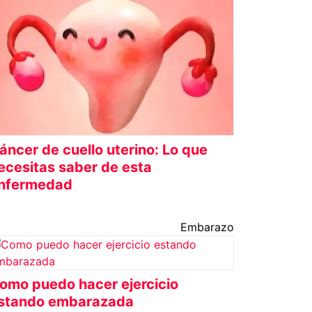
áncer de cuello uterino: Lo que
ecesitas saber de esta
nfermedad
Embarazo
omo puedo hacer ejercicio
stando embarazada